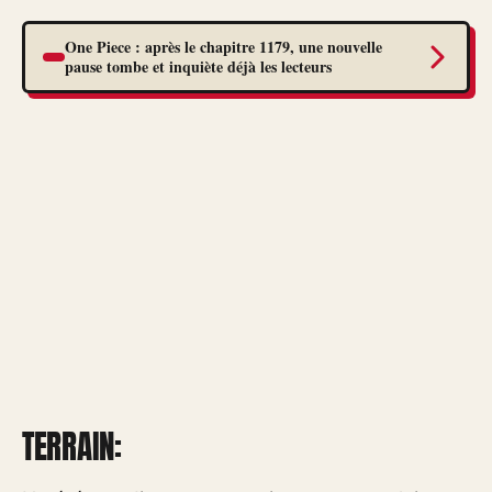
One Piece : après le chapitre 1179, une nouvelle
pause tombe et inquiète déjà les lecteurs
TERRAIN: