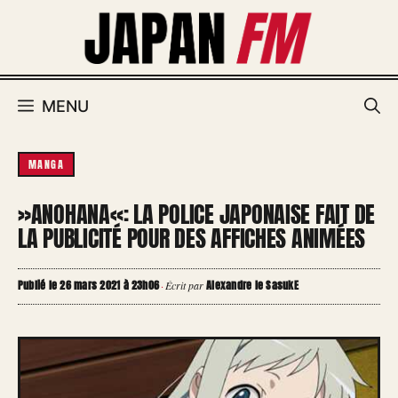
Aller
au
contenu
MENU
MANGA
»ANOHANA«: LA POLICE JAPONAISE FAIT DE
LA PUBLICITÉ POUR DES AFFICHES ANIMÉES
Publié le 26 mars 2021 à 23h06
Alexandre le SasukE
·
Écrit par