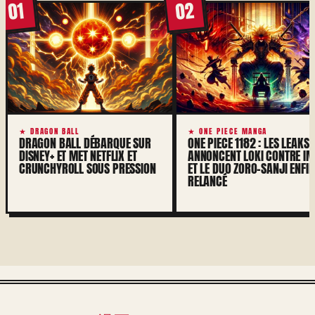
02
01
★ DRAGON BALL
★ ONE PIECE MANGA
DRAGON BALL DÉBARQUE SUR
ONE PIECE 1182 : LES LEAKS
DISNEY+ ET MET NETFLIX ET
ANNONCENT LOKI CONTRE I
CRUNCHYROLL SOUS PRESSION
ET LE DUO ZORO-SANJI ENFIN
RELANCÉ