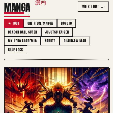
漫画
MANGA
VOIR TOUT →
★ TOUT
ONE PIECE MANGA
BORUTO
DRAGON BALL SUPER
JUJUTSU KAISEN
MY HERO ACADEMIA
NARUTO
CHAINSAW MAN
BLUE LOCK