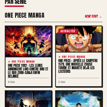
PAR SÉRIE
ONE PIECE MANGA
Voir tout →
ACTUALITÉS
★ ONE PIECE MANGA
ONE PIECE : APRÈS LE CHAPITRE
★ ONE PIECE MANGA
1179, UNE NOUVELLE PAUSE
ONE PIECE 1182 : LES LEAKS
TOMBE ET INQUIÈTE DÉJÀ LES
ANNONCENT LOKI CONTRE IMU ET
LECTEURS
LE DUO ZORO-SANJI ENFIN
RELANCÉ
6 Mai
5 Mai