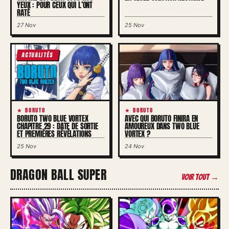
YEUX : POUR CEUX QUI L’ONT
RATÉ
27 Nov
25 Nov
ACTUALITÉS
★ BORUTO
★ BORUTO
BORUTO TWO BLUE VORTEX
AVEC QUI BORUTO FINIRA EN
CHAPITRE 29 : DATE DE SORTIE
AMOUREUX DANS TWO BLUE
ET PREMIÈRES RÉVÉLATIONS
VORTEX ?
25 Nov
24 Nov
DRAGON BALL SUPER
Voir tout →