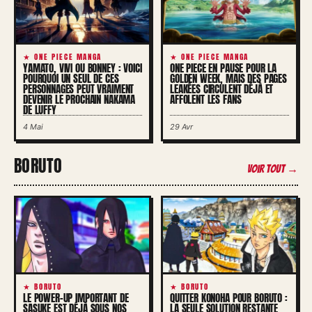
★ ONE PIECE MANGA
★ ONE PIECE MANGA
YAMATO, VIVI OU BONNEY : VOICI
ONE PIECE EN PAUSE POUR LA
POURQUOI UN SEUL DE CES
GOLDEN WEEK, MAIS DES PAGES
PERSONNAGES PEUT VRAIMENT
LEAKÉES CIRCULENT DÉJÀ ET
DEVENIR LE PROCHAIN NAKAMA
AFFOLENT LES FANS
DE LUFFY
4 Mai
29 Avr
BORUTO
Voir tout →
★ BORUTO
★ BORUTO
LE POWER-UP IMPORTANT DE
QUITTER KONOHA POUR BORUTO :
SASUKE EST DÉJÀ SOUS NOS
LA SEULE SOLUTION RESTANTE