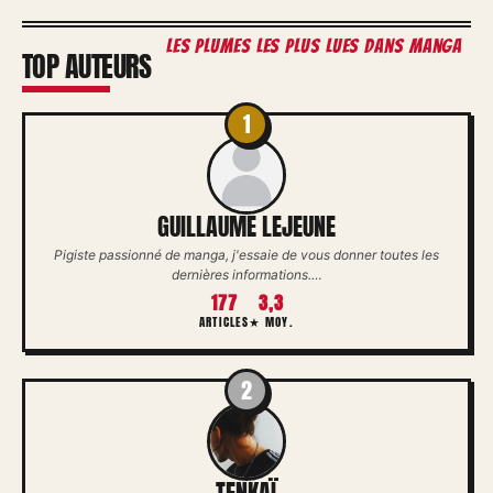
les plumes les plus lues dans Manga
TOP AUTEURS
1
GUILLAUME LEJEUNE
Pigiste passionné de manga, j'essaie de vous donner toutes les
dernières informations.…
177
3,3
ARTICLES
★ MOY.
2
TENKAÏ