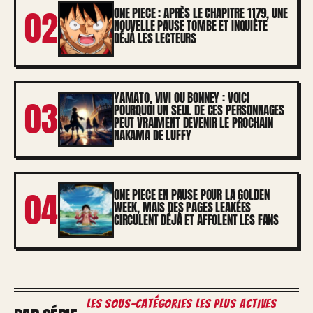
02
ONE PIECE : APRÈS LE CHAPITRE 1179, UNE
NOUVELLE PAUSE TOMBE ET INQUIÈTE
DÉJÀ LES LECTEURS
YAMATO, VIVI OU BONNEY : VOICI
03
POURQUOI UN SEUL DE CES PERSONNAGES
PEUT VRAIMENT DEVENIR LE PROCHAIN
NAKAMA DE LUFFY
04
ONE PIECE EN PAUSE POUR LA GOLDEN
WEEK, MAIS DES PAGES LEAKÉES
CIRCULENT DÉJÀ ET AFFOLENT LES FANS
les sous-catégories les plus actives