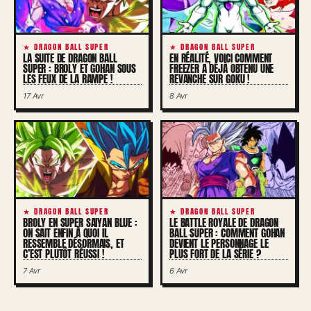
★ DRAGON BALL SUPER
★ DRAGON BALL SUPER
LA SUITE DE DRAGON BALL
EN RÉALITÉ, VOICI COMMENT
SUPER : BROLY ET GOHAN SOUS
FREEZER A DÉJÀ OBTENU UNE
LES FEUX DE LA RAMPE !
REVANCHE SUR GOKU !
17 Avr
8 Avr
★ DRAGON BALL SUPER
★ DRAGON BALL SUPER
BROLY EN SUPER SAIYAN BLUE :
LE BATTLE ROYALE DE DRAGON
ON SAIT ENFIN À QUOI IL
BALL SUPER : COMMENT GOHAN
RESSEMBLE DÉSORMAIS, ET
DEVIENT LE PERSONNAGE LE
C’EST PLUTÔT RÉUSSI !
PLUS FORT DE LA SÉRIE ?
7 Avr
6 Avr