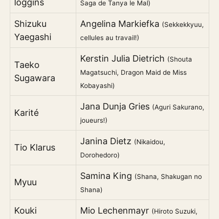
loggins
Saga de Tanya le Mal)
Shizuku
Angelina Markiefka
(Sekkekkyuu,
Yaegashi
cellules au travail!)
Kerstin Julia Dietrich
(Shouta
Taeko
Magatsuchi, Dragon Maid de Miss
Sugawara
Kobayashi)
Jana Dunja Gries
(Aguri Sakurano,
Karité
joueurs!)
Janina Dietz
(Nikaidou,
Tio Klarus
Dorohedoro)
Samina King
(Shana, Shakugan no
Myuu
Shana)
Kouki
Mio Lechenmayr
(Hiroto Suzuki,