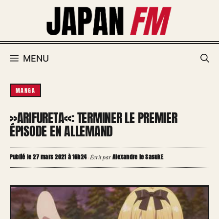
Aller
au
contenu
MENU
MANGA
»ARIFURETA«: TERMINER LE PREMIER
ÉPISODE EN ALLEMAND
Publié le 27 mars 2021 à 16h24
Alexandre le SasukE
·
Écrit par