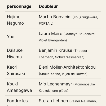
personnage
Doubleur
Hajime
Martin Bonvicini
(Kouji Sugawara,
Nagumo
PORTAIL)
Laura Maire
(Cattleya Baudelaire,
Yue
Violet Evergarden)
Daisuke
Benjamin Krause
(Theodor
Hiyama
Eberbach, Schwarzesmarken)
Kaori
Eleni Möller-Architektonidou
Shirasaki
(Shuka Karino, le jeu de Darwin)
Kouki
Mio Lechenmayr
(Momonosuke
Amanogawa
Kouzuki, une pièce)
Fondre les
Stefan Lehnen
(Reiner Neumann,