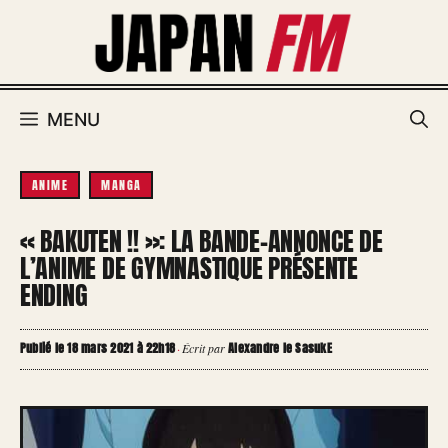
Aller
au
contenu
MENU
ANIME
MANGA
« BAKUTEN !! »: LA BANDE-ANNONCE DE
L’ANIME DE GYMNASTIQUE PRÉSENTE
ENDING
Publié le 18 mars 2021 à 22h18
Alexandre le SasukE
·
Écrit par