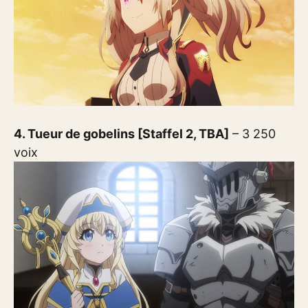
4. Tueur de gobelins [Staffel 2, TBA]
– 3 250
voix