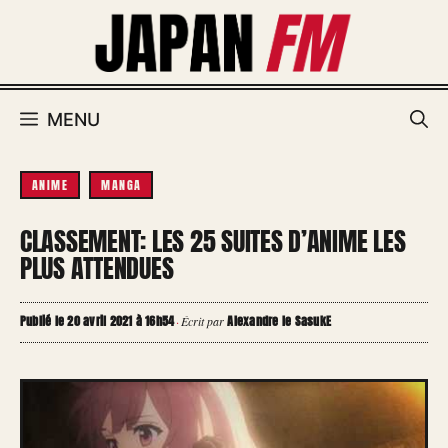
Aller
au
contenu
MENU
ANIME
MANGA
CLASSEMENT: LES 25 SUITES D’ANIME LES
PLUS ATTENDUES
Publié le 20 avril 2021 à 16h54
Alexandre le SasukE
·
Écrit par