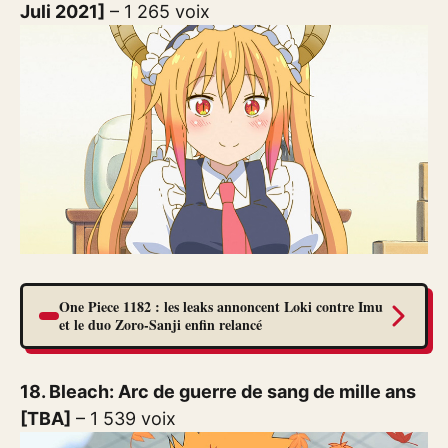
Juli 2021]
– 1 265 voix
One Piece 1182 : les leaks annoncent Loki contre Imu
et le duo Zoro-Sanji enfin relancé
18. Bleach: Arc de guerre de sang de mille ans
[TBA]
– 1 539 voix