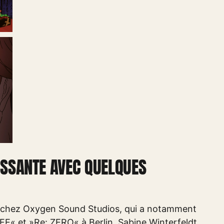
ISSANTE AVEC QUELQUES
ée chez Oxygen Sound Studios, qui a notamment
IFE« et »Re: ZERO« à Berlin. Sabine Winterfeldt