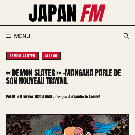
Aller
au
contenu
MENU
DEMON SLAYER
MANGA
« DEMON SLAYER » -MANGAKA PARLE DE
SON NOUVEAU TRAVAIL
Publié le 5 février 2021 à 6h48
Alexandre le SasukE
·
Écrit par