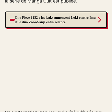
la série de Manga Cult est publiée.
One Piece 1182 : les leaks annoncent Loki contre Imu
et le duo Zoro-Sanji enfin relancé