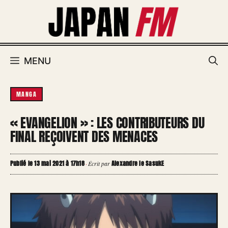
Aller
au
contenu
MENU
MANGA
« EVANGELION » : LES CONTRIBUTEURS DU
FINAL REÇOIVENT DES MENACES
Publié le 13 mai 2021 à 17h18
Alexandre le SasukE
·
Écrit par