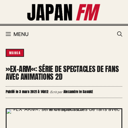
Aller
au
contenu
MENU
MANGA
»EX-ARM«: SÉRIE DE SPECTACLES DE FANS
AVEC ANIMATIONS 2D
Publié le 3 mars 2021 à 14h12
Alexandre le SasukE
·
Écrit par