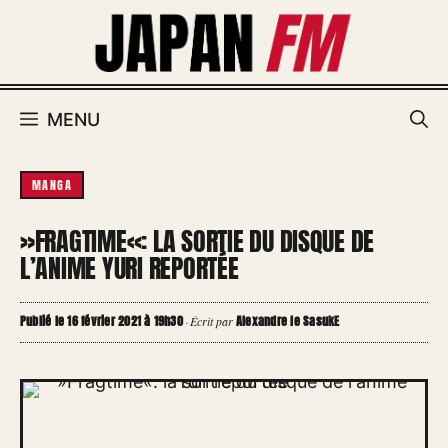
Aller
au
contenu
MENU
MANGA
»FRAGTIME«: LA SORTIE DU DISQUE DE
L’ANIME YURI REPORTÉE
Publié le 16 février 2021 à 19h30
Alexandre le SasukE
·
Écrit par