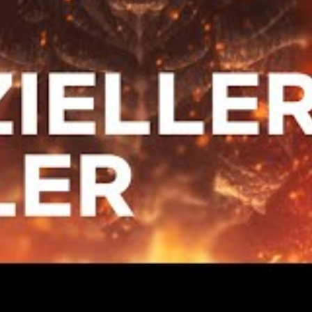
SAISON DE GODZILLA SINGULAR
é aucune information sur une suite de Godzilla
erait probablement attendre la réponse de ses
me saison.