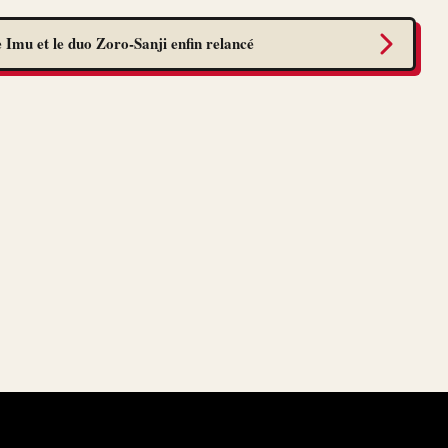
 Imu et le duo Zoro-Sanji enfin relancé
aît, mais avec toute une série d’autres monstres
les studios de dessins animés Bones et Orange