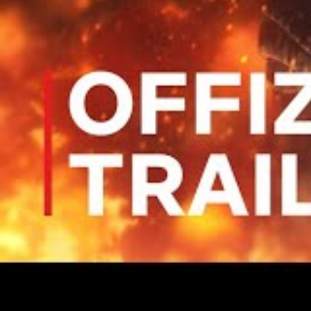
Y AURA-T-IL UNE DEUXIÈME 
POINT ?
Officiellement, Netflix n’a encore divulgu
Singular Point. Le géant du streaming aim
abonnés avant de faire produire la deuxiè