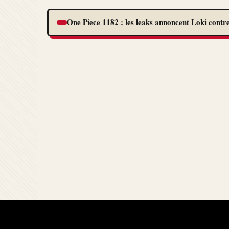
One Piece 1182 : les leaks annoncent Loki contre
Comme le titre l’indique, Godzilla réappar
en remorque. La série a été produite par 