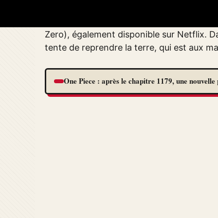
La patience est donc de mise pour les fans
films d’animation 2017 et 2018 de Polygon
Zero), également disponible sur Netflix.
tente de reprendre la terre, qui est aux m
One Piece : après le chapitre 1179, une nouvelle 