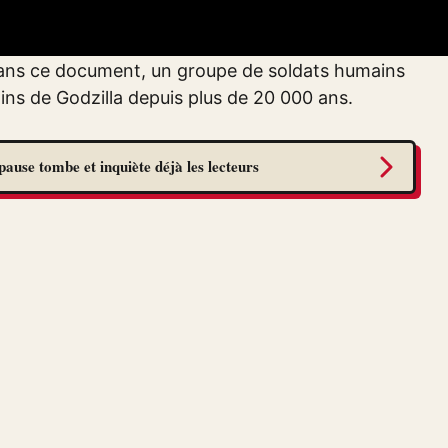
. Pour passer le temps, découvrez la trilogie de
 Pictures et du scénariste Gen Urobuchi (Aldnoah
 Dans ce document, un groupe de soldats humains
ains de Godzilla depuis plus de 20 000 ans.
pause tombe et inquiète déjà les lecteurs