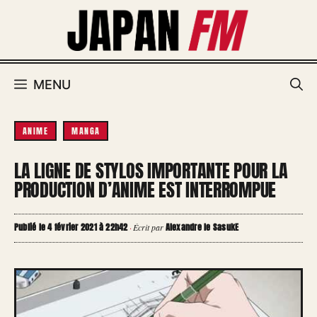
Aller
au
contenu
MENU
ANIME
MANGA
LA LIGNE DE STYLOS IMPORTANTE POUR LA
PRODUCTION D’ANIME EST INTERROMPUE
Publié le 4 février 2021 à 22h42
Alexandre le SasukE
·
Écrit par