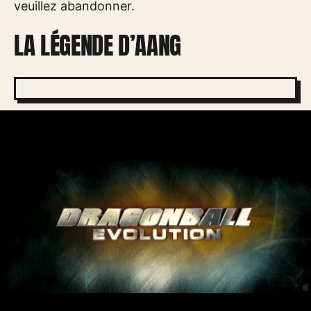
veuillez abandonner.
LA LÉGENDE D’AANG
Oui, Avatar n’est pas un anime, Avatar vient des
États-Unis, mais soyons honnêtes, ce dessin
animé mérite le statut honorifique. Les fans
doivent se ressaisir encore plus mal quand
quelqu’un mentionne ce gros tas de merde
fumante que M. Night Shyamalan a distribué en
2010. La légende de Von Aang n’est pas
seulement un flop au box-office pour une
bonne raison, mais aussi l’incarnation de ce qui
se passe lorsque les réalisateurs ne se soucient