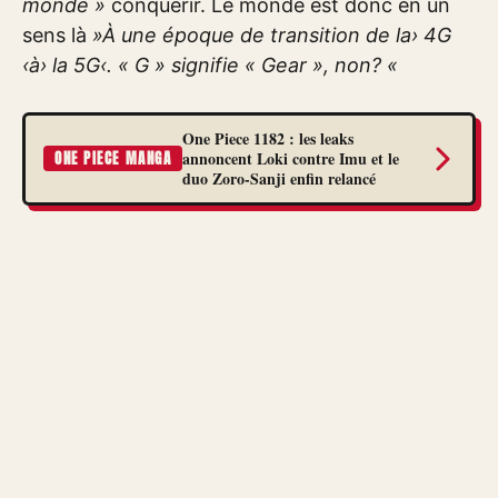
monde »
conquérir. Le monde est donc en un
sens là
»À une époque de transition de la› 4G
‹à› la 5G‹. « G » signifie « Gear », non? «
One Piece 1182 : les leaks
annoncent Loki contre Imu et le
ONE PIECE MANGA
duo Zoro-Sanji enfin relancé