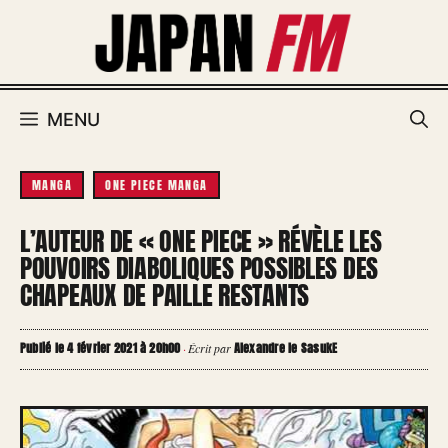
Aller
au
contenu
MENU
MANGA
ONE PIECE MANGA
L’AUTEUR DE « ONE PIECE » RÉVÈLE LES
POUVOIRS DIABOLIQUES POSSIBLES DES
CHAPEAUX DE PAILLE RESTANTS
Publié le 4 février 2021 à 20h00
Alexandre le SasukE
·
Écrit par