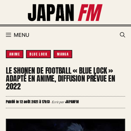
Aller
au
contenu
MENU
ANIME
BLUE LOCK
MANGA
LE SHONEN DE FOOTBALL « BLUE LOCK »
ADAPTÉ EN ANIME, DIFFUSION PRÉVUE EN
2022
Publié le 12 août 2021 à 17h13
JAPANFM
·
Écrit par