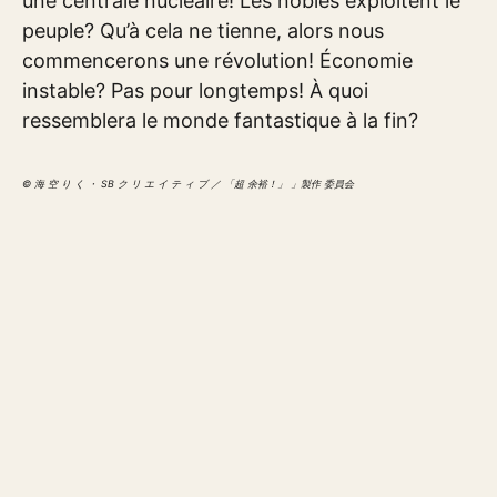
une centrale nucléaire! Les nobles exploitent le
peuple? Qu’à cela ne tienne, alors nous
commencerons une révolution! Économie
instable? Pas pour longtemps! À quoi
ressemblera le monde fantastique à la fin?
© 海 空 り く ・ SB ク リ エ イ テ ィ ブ ／ 「超 余裕！」 」製作 委員会