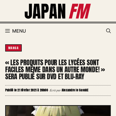
Aller
au
contenu
MENU
MANGA
« LES PRODUITS POUR LES LYCÉES SONT
FACILES MÊME DANS UN AUTRE MONDE! »
SERA PUBLIÉ SUR DVD ET BLU-RAY
Publié le 21 février 2021 à 20h00
Alexandre le SasukE
·
Écrit par