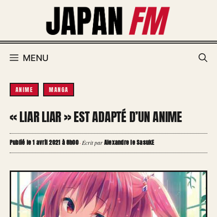
Aller
au
contenu
MENU
ANIME
MANGA
« LIAR LIAR » EST ADAPTÉ D’UN ANIME
Publié le 1 avril 2021 à 8h00
Alexandre le SasukE
·
Écrit par