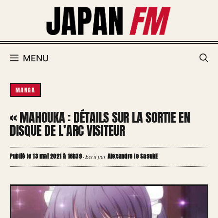
Aller
au
contenu
MENU
MANGA
« MAHOUKA : DÉTAILS SUR LA SORTIE EN
DISQUE DE L’ARC VISITEUR
Publié le 13 mai 2021 à 16h39
Alexandre le SasukE
·
Écrit par