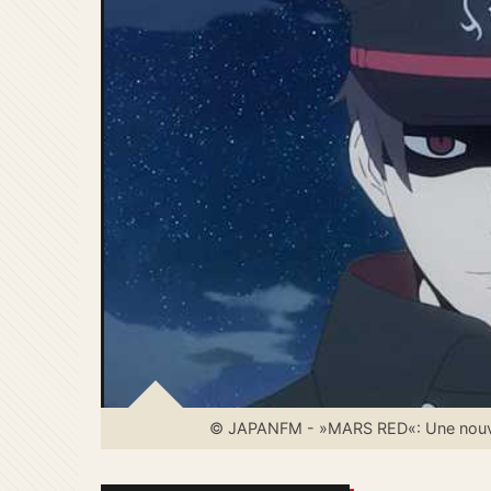
© JAPANFM - »MARS RED«: Une nouvel