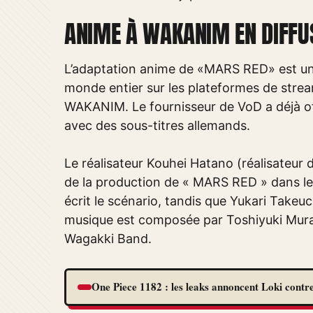
ANIME À WAKANIM EN DIFFU
L’adaptation anime de «MARS RED» est une
monde entier sur les plateformes de stream
WAKANIM. Le fournisseur de VoD a déjà off
avec des sous-titres allemands.
Le réalisateur Kouhei Hatano (réalisateur 
de la production de « MARS RED » dans le s
écrit le scénario, tandis que Yukari Take
musique est composée par Toshiyuki Muran
Wagakki Band.
One Piece 1182 : les leaks annoncent Loki contre