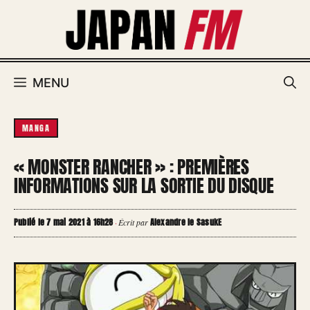
Aller
au
contenu
MENU
MANGA
« MONSTER RANCHER » : PREMIÈRES
INFORMATIONS SUR LA SORTIE DU DISQUE
Publié le 7 mai 2021 à 16h28
Alexandre le SasukE
·
Écrit par