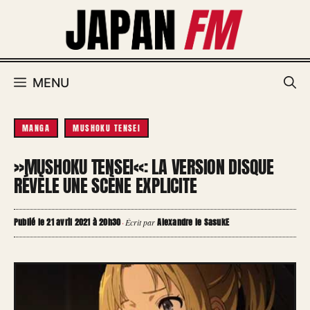
Aller
au
contenu
MENU
MANGA
MUSHOKU TENSEI
»MUSHOKU TENSEI«: LA VERSION DISQUE
RÉVÈLE UNE SCÈNE EXPLICITE
Publié le 21 avril 2021 à 20h30
Alexandre le SasukE
·
Écrit par