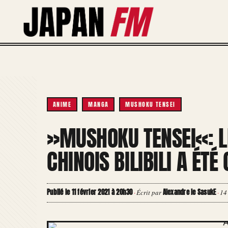
Aller
au
contenu
ANIME
MANGA
MUSHOKU TENSEI
»MUSHOKU TENSEI«: L
CHINOIS BILIBILI A ÉTÉ
Publié le 11 février 2021 à 20h30
Alexandre le SasukE
·
Écrit par
·
14