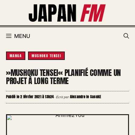
Aller
au
contenu
MENU
MANGA
MUSHOKU TENSEI
»MUSHOKU TENSEI« PLANIFIÉ COMME UN
PROJET À LONG TERME
Publié le 2 février 2021 à 13h24
Alexandre le SasukE
·
Écrit par