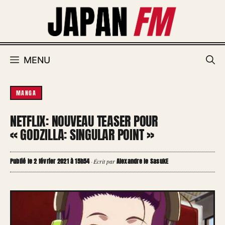
Aller
au
contenu
MENU
MANGA
NETFLIX: NOUVEAU TEASER POUR
« GODZILLA: SINGULAR POINT »
Publié le 2 février 2021 à 15h54
Alexandre le SasukE
·
Écrit par