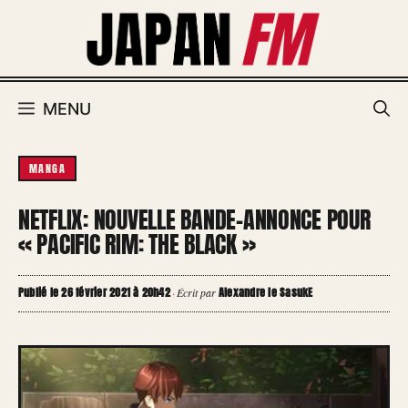
Aller
au
contenu
MENU
MANGA
NETFLIX: NOUVELLE BANDE-ANNONCE POUR
« PACIFIC RIM: THE BLACK »
Publié le 26 février 2021 à 20h42
Alexandre le SasukE
·
Écrit par