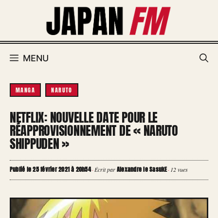
Aller
au
contenu
MENU
MANGA
NARUTO
NETFLIX: NOUVELLE DATE POUR LE
RÉAPPROVISIONNEMENT DE « NARUTO
SHIPPUDEN »
Publié le 25 février 2021 à 20h54
Alexandre le SasukE
·
Écrit par
·
12 vues