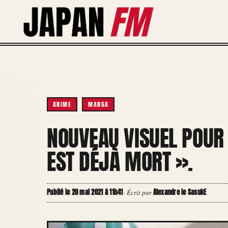
Aller
au
contenu
ANIME
MANGA
NOUVEAU VISUEL POUR 
EST DÉJÀ MORT ».
Publié le 20 mai 2021 à 11h41
Alexandre le SasukE
·
Écrit par