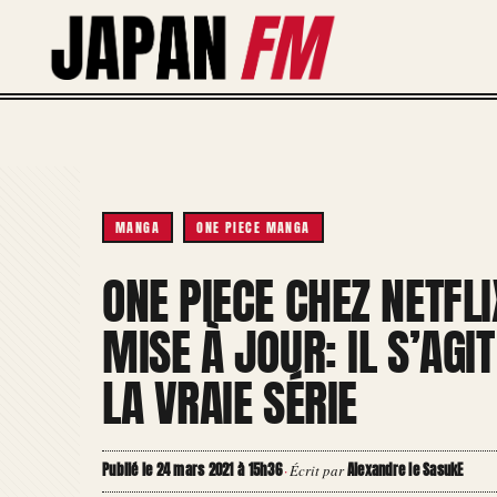
Aller
au
contenu
MANGA
ONE PIECE MANGA
ONE PIECE CHEZ NETFL
MISE À JOUR: IL S’AG
LA VRAIE SÉRIE
Publié le 24 mars 2021 à 15h36
Alexandre le SasukE
·
Écrit par