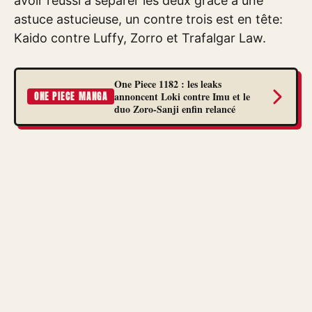
avoir réussi à séparer les deux grâce à une
astuce astucieuse, un contre trois est en tête:
Kaido contre Luffy, Zorro et Trafalgar Law.
One Piece 1182 : les leaks
annoncent Loki contre Imu et le
ONE PIECE MANGA
duo Zoro-Sanji enfin relancé