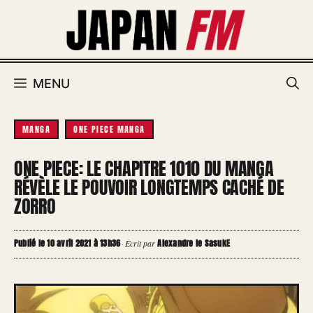
Aller
au
contenu
MENU
MANGA
ONE PIECE MANGA
ONE PIECE: LE CHAPITRE 1010 DU MANGA
RÉVÈLE LE POUVOIR LONGTEMPS CACHÉ DE
ZORRO
Publié le 10 avril 2021 à 13h36
Alexandre le SasukE
·
Écrit par