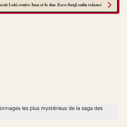
cent Loki contre Imu et le duo Zoro-Sanji enfin relancé
onnages les plus mystérieux de la saga des