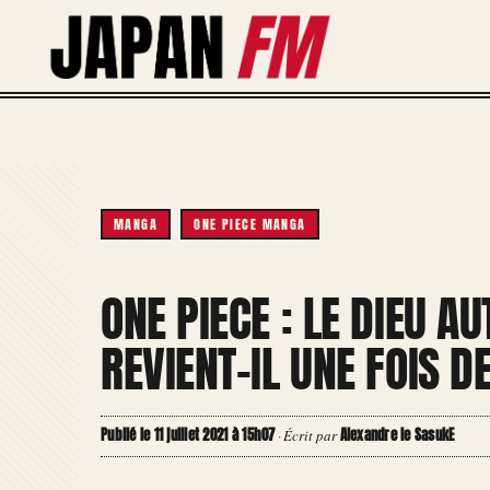
Aller
au
contenu
MANGA
ONE PIECE MANGA
ONE PIECE : LE DIEU 
REVIENT-IL UNE FOIS D
Publié le 11 juillet 2021 à 15h07
Alexandre le SasukE
·
Écrit par