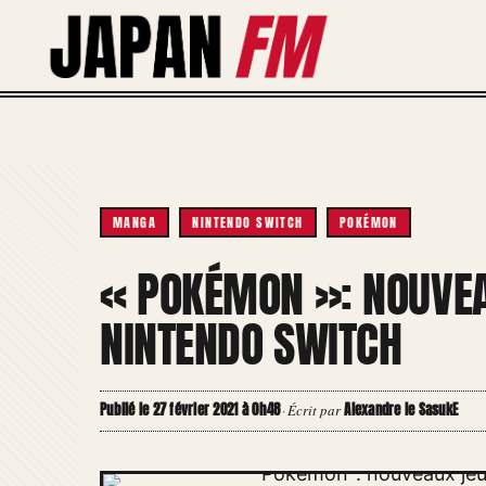
Aller
au
contenu
MANGA
NINTENDO SWITCH
POKÉMON
« POKÉMON »: NOUVE
NINTENDO SWITCH
Publié le 27 février 2021 à 0h48
Alexandre le SasukE
·
Écrit par