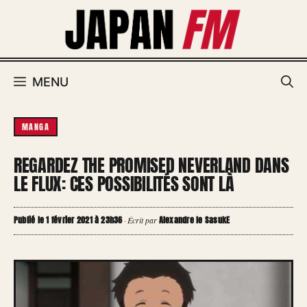
Aller
au
contenu
MENU
MANGA
REGARDEZ THE PROMISED NEVERLAND DANS
LE FLUX: CES POSSIBILITÉS SONT LÀ
Publié le 1 février 2021 à 23h36
Alexandre le SasukE
·
Écrit par