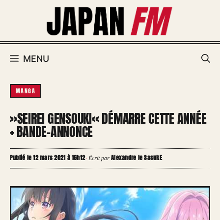
Aller
au
contenu
MENU
MANGA
»SEIREI GENSOUKI« DÉMARRE CETTE ANNÉE
+ BANDE-ANNONCE
Publié le 12 mars 2021 à 16h12
Alexandre le SasukE
·
Écrit par