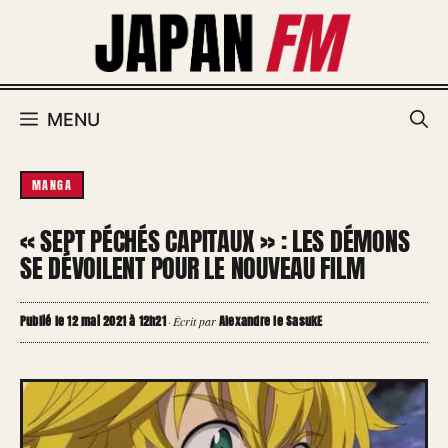
Aller
au
contenu
MENU
MANGA
« SEPT PÉCHÉS CAPITAUX » : LES DÉMONS
SE DÉVOILENT POUR LE NOUVEAU FILM
Publié le 12 mai 2021 à 12h21
Alexandre le SasukE
·
Écrit par