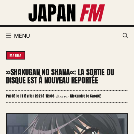
Aller
au
contenu
MENU
MANGA
»SHAKUGAN NO SHANA«: LA SORTIE DU
DISQUE EST À NOUVEAU REPORTÉE
Publié le 11 février 2021 à 12h06
Alexandre le SasukE
·
Écrit par