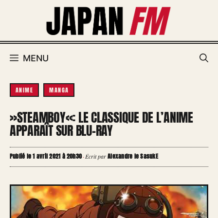
Aller
au
contenu
MENU
ANIME
MANGA
»STEAMBOY«: LE CLASSIQUE DE L’ANIME
APPARAÎT SUR BLU-RAY
Publié le 1 avril 2021 à 20h30
Alexandre le SasukE
·
Écrit par