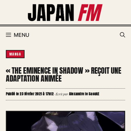
Aller
au
contenu
MENU
MANGA
« THE EMINENCE IN SHADOW » REÇOIT UNE
ADAPTATION ANIMÉE
Publié le 23 février 2021 à 17h12
Alexandre le SasukE
·
Écrit par