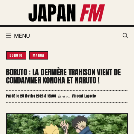
Aller
au
contenu
MENU
BORUTO
MANGA
BORUTO : LA DERNIÈRE TRAHISON VIENT DE
CONDAMNER KONOHA ET NARUTO !
Publié le 25 février 2023 à 16h00
Vincent Laporte
·
Écrit par