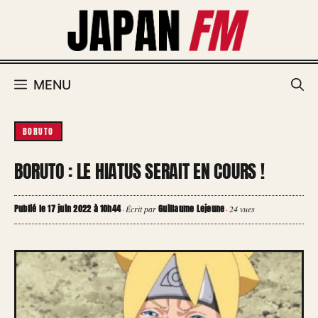
Aller
au
contenu
MENU
BORUTO
BORUTO : LE HIATUS SERAIT EN COURS !
Publié le 17 juin 2022 à 10h44
Guillaume Lejeune
·
Écrit par
·
24 vues