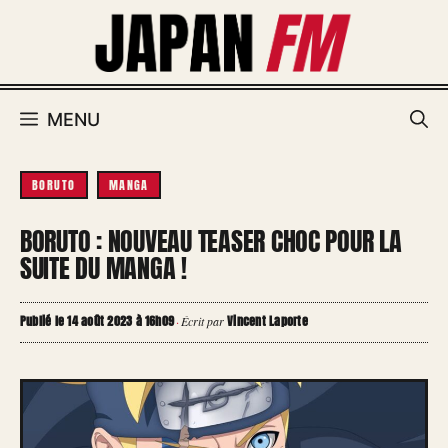
Aller
au
contenu
MENU
BORUTO
MANGA
BORUTO : NOUVEAU TEASER CHOC POUR LA
SUITE DU MANGA !
Publié le 14 août 2023 à 16h09
Vincent Laporte
·
Écrit par