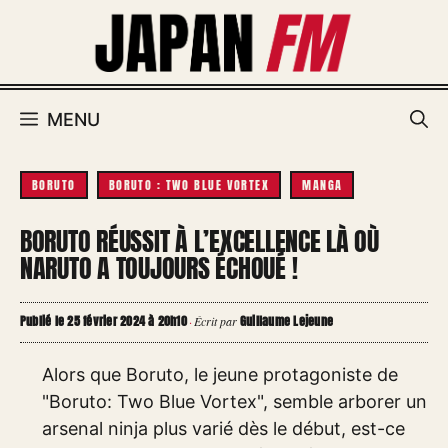
Aller
au
contenu
MENU
BORUTO
BORUTO : TWO BLUE VORTEX
MANGA
BORUTO RÉUSSIT À L’EXCELLENCE LÀ OÙ
NARUTO A TOUJOURS ÉCHOUÉ !
Publié le 25 février 2024 à 20h10
Guillaume Lejeune
·
Écrit par
Alors que Boruto, le jeune protagoniste de
"Boruto: Two Blue Vortex", semble arborer un
arsenal ninja plus varié dès le début, est-ce