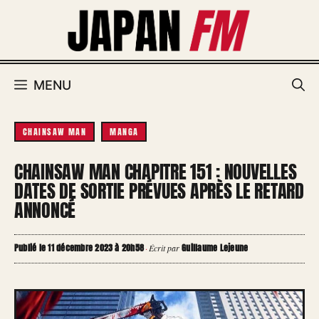
Aller
au
contenu
MENU
CHAINSAW MAN
MANGA
CHAINSAW MAN CHAPITRE 151 : NOUVELLES
DATES DE SORTIE PRÉVUES APRÈS LE RETARD
ANNONCÉ
Publié le 11 décembre 2023 à 20h58
Guillaume Lejeune
·
Écrit par