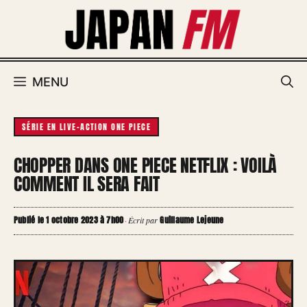
Aller
au
contenu
MENU
SÉRIE EN LIVE-ACTION ONE PIECE
CHOPPER DANS ONE PIECE NETFLIX : VOILÀ
COMMENT IL SERA FAIT
Publié le 1 octobre 2023 à 7h00
Guillaume Lejeune
·
Écrit par