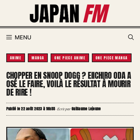
Aller
au
contenu
MENU
ANIME
MANGA
ONE PIECE ANIME
ONE PIECE MANGA
CHOPPER EN SNOOP DOGG ? EIICHIRO ODA A
OSÉ LE FAIRE, VOILÀ LE RÉSULTAT À MOURIR
DE RIRE !
Publié le 22 août 2023 à 18h55
Guillaume Lejeune
·
Écrit par