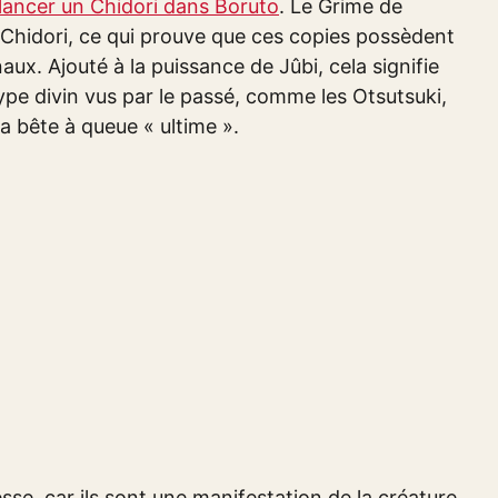
lancer un Chidori dans Boruto
. Le Grime de
u Chidori, ce qui prouve que ces copies possèdent
aux. Ajouté à la puissance de Jûbi, cela signifie
pe divin vus par le passé, comme les Otsutsuki,
la bête à queue « ultime ».
sse, car ils sont une manifestation de la créature