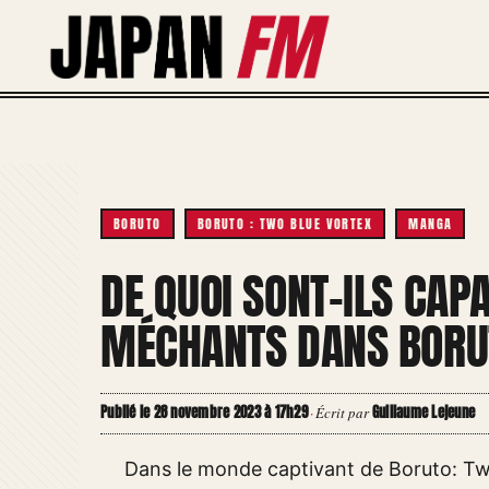
Aller
au
contenu
BORUTO
BORUTO : TWO BLUE VORTEX
MANGA
DE QUOI SONT-ILS CAP
MÉCHANTS DANS BORUT
Publié le 28 novembre 2023 à 17h29
Guillaume Lejeune
·
Écrit par
Dans le monde captivant de Boruto: Two