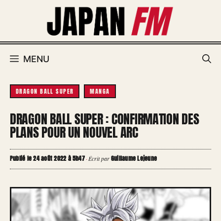
Aller
au
contenu
MENU
DRAGON BALL SUPER
MANGA
DRAGON BALL SUPER : CONFIRMATION DES
PLANS POUR UN NOUVEL ARC
Publié le 24 août 2022 à 5h47
Guillaume Lejeune
·
Écrit par