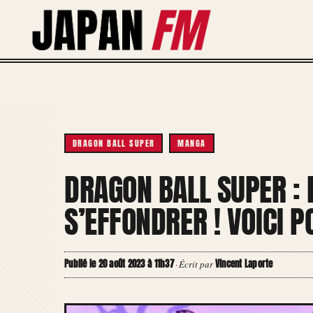
Aller
au
contenu
DRAGON BALL SUPER
MANGA
DRAGON BALL SUPER : 
S’EFFONDRER ! VOICI 
Publié le 20 août 2023 à 11h37
Vincent Laporte
·
Écrit par