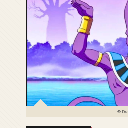
© Dra