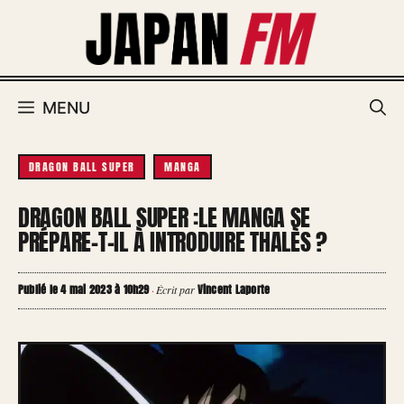
Aller
au
contenu
MENU
DRAGON BALL SUPER
MANGA
DRAGON BALL SUPER :LE MANGA SE
PRÉPARE-T-IL À INTRODUIRE THALÈS ?
Publié le 4 mai 2023 à 10h29
Vincent Laporte
·
Écrit par