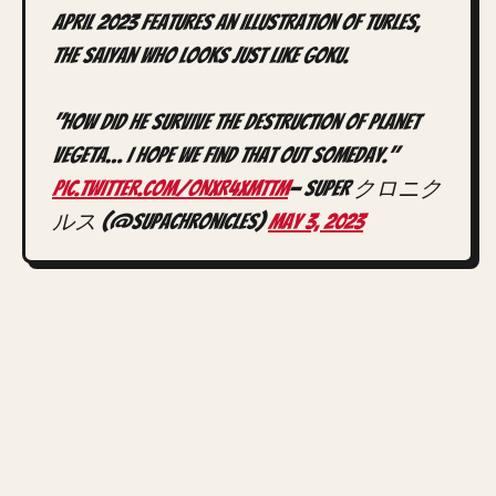
April 2023 features an illustration of Turles,
the Saiyan who looks just like Goku.
"How did he survive the destruction of planet
Vegeta… I hope we find that out someday."
pic.twitter.com/oNxr4xMtTm
— SUPER クロニク
ルス (@SupaChronicles)
May 3, 2023