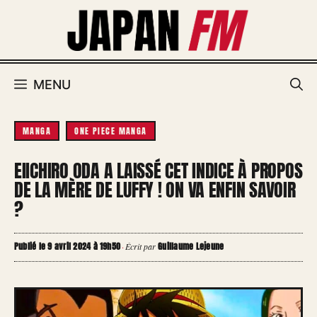
Aller
au
contenu
MENU
MANGA
ONE PIECE MANGA
EIICHIRO ODA A LAISSÉ CET INDICE À PROPOS
DE LA MÈRE DE LUFFY ! ON VA ENFIN SAVOIR
?
Publié le 9 avril 2024 à 19h50
Guillaume Lejeune
·
Écrit par