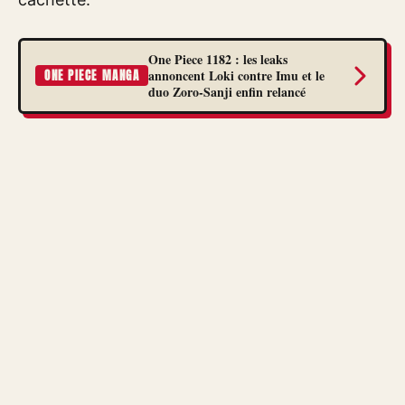
One Piece 1182 : les leaks
annoncent Loki contre Imu et le
ONE PIECE MANGA
duo Zoro-Sanji enfin relancé